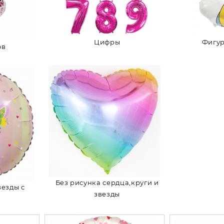
Цифры
Фигу
ов
Без рисунка сердца,круги и
везды с
звезды