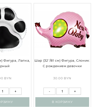
м) Фигура, Лапка,
Шар (32''/81 см) Фигура, Слоник:
ерный
С рождением девочки
00 BYN
30.00 BYN
ОРЗИНУ
В КОРЗИНУ