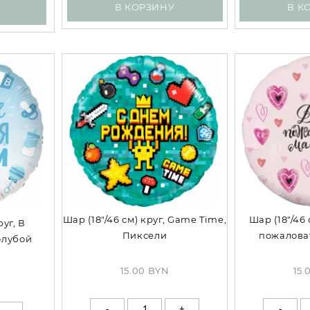
В КОРЗИНУ
В К
Шар (18"/46 см) круг, Game Time,
Шар (18"/46 
руг, В
Пиксели
пожалова
олубой
(сердечк
15.00 BYN
15.