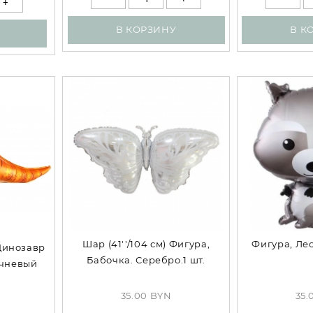
В КОРЗИНУ
В К
Шар (41''/104 см) Фигура,
Фигура, Лес
 Динозавр
Бабочка. Серебро.1 шт.
ичневый
35.00 BYN
35.