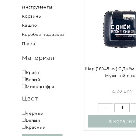
Инструменты
Корзины
Кашпо
Коробки под заказ
Пасха
Материал
Шар (18"/45 см) С Днё
Крафт
Мужской сти
Белый
Микрогофра
15.00 BYN
Цвет
Черный
Белый
В КОРЗИНУ
Красный