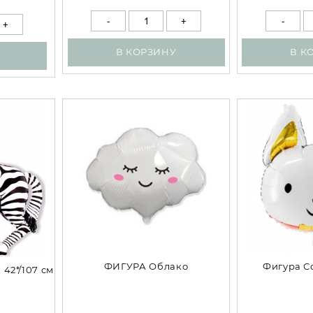
В КОРЗИНУ
В К
ФИГУРА Облако
Фигура С
 42*/107 см