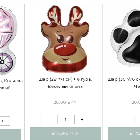
Шар (28''/71 см) Фигура,
Шар (30''/76 с
а, Коляска
Весёлый олень
Ч
зовый
20.00 BYN
20.
В КОРЗИНУ
В К