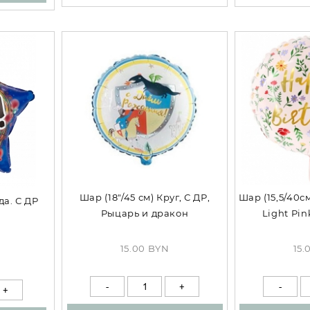
Шар (18"/45 см) Круг, С ДР,
Шар (15,5/40с
да. С ДР
Рыцарь и дракон
Light Pin
15.00 BYN
15.