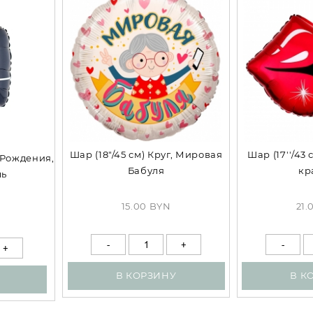
Шар (18"/45 см) Круг, Мировая
Шар (17''/43
м Рождения,
Бабуля
кр
ль
15.00 BYN
21.
В КОРЗИНУ
В К