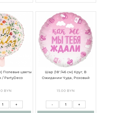
м) Полевые цветы
Шар (18''/46 см) Круг, В
k / PartyDeco
Ожидании Чуда, Розовый
00 BYN
15.00 BYN