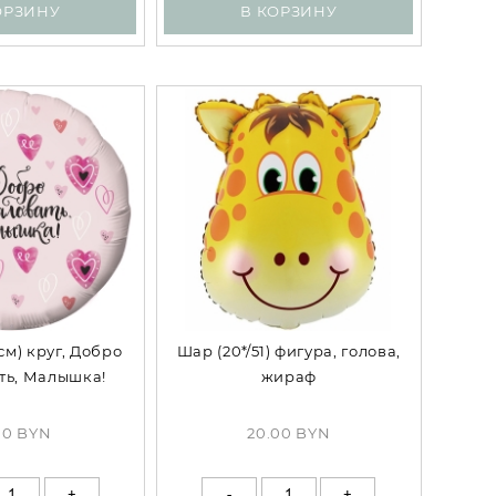
ОРЗИНУ
В КОРЗИНУ
см) круг, Добро
Шар (20*/51) фигура, голова,
ть, Малышка!
жираф
и), Розовый
00 BYN
20.00 BYN