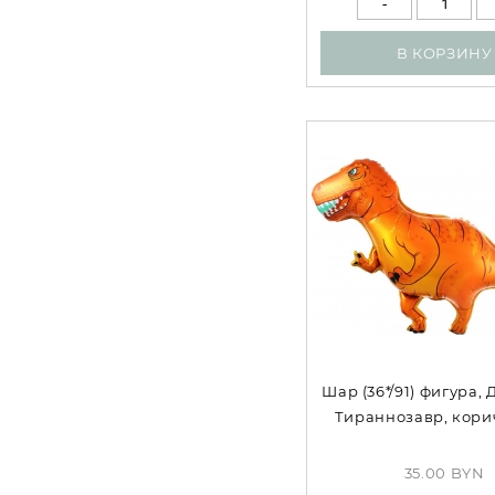
В КОРЗИНУ
Шар (36*/91) фигура,
Тираннозавр, кор
35.00 BYN