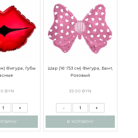
 см) Фигура, Губы
Шар (16''/53 см) Фигура, Бант,
асные
Розовый
00 BYN
35.00 BYN
ОРЗИНУ
В КОРЗИНУ