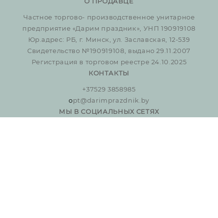
О ПРОДАВЦЕ
Частное торгово- производственное унитарное
предприятие «Дарим праздник», УНП 190919108
Юр.адрес: РБ, г. Минск, ул. Заславская, 12-539
Свидетельство №190919108, выдано 29.11.2007
Регистрация в торговом реестре 24.10.2025
КОНТАКТЫ
+37529 3858985
o
pt@darimprazdnik.by
МЫ В СОЦИАЛЬНЫХ СЕТЯХ