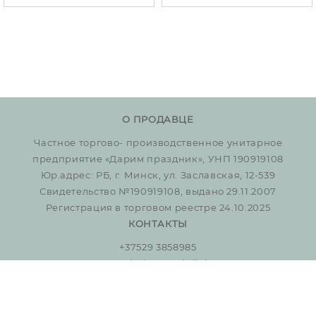
О ПРОДАВЦЕ
Частное торгово- производственное унитарное
предприятие «Дарим праздник», УНП 190919108
Юр.адрес: РБ, г. Минск, ул. Заславская, 12-539
Свидетельство №190919108, выдано 29.11.2007
Регистрация в торговом реестре 24.10.2025
КОНТАКТЫ
+37529 3858985
o
pt@darimprazdnik.by
МЫ В СОЦИАЛЬНЫХ СЕТЯХ