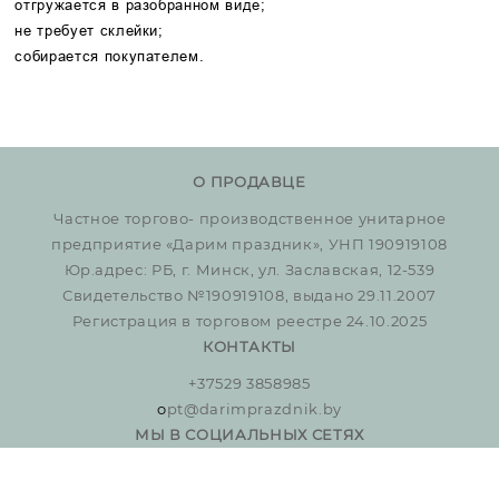
отгружается в разобранном виде;
не требует склейки;
собирается покупателем.
О ПРОДАВЦЕ
Частное торгово- производственное унитарное
предприятие «Дарим праздник», УНП 190919108
Юр.адрес: РБ, г. Минск, ул. Заславская, 12-539
Свидетельство №190919108, выдано 29.11.2007
Регистрация в торговом реестре 24.10.2025
КОНТАКТЫ
+37529 3858985
o
pt@darimprazdnik.by
МЫ В СОЦИАЛЬНЫХ СЕТЯХ