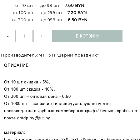
от 10 шт
-
до 99 шт
:
7.60 BYN
от 100 шт
-
до 299 шт
:
7.20 BYN
от 300 шт
-
до 999 шт
:
6.50 BYN
Производитель:
ЧТПУП "Дарим праздник"
ОПИСАНИЕ
От 10 шт скидка - 5%,
От 100 шт скидка - 10%,
От 300 шт – оптовая цена - 6.50
От 1000 шт – запросите индивидуальную цену для
производства вырубных самосборных крафт/ белых коробок по
почте
optdp.by@tut.by
материал:
белый картон, плотностью 270 г\м2; (Коробка из белого картона)