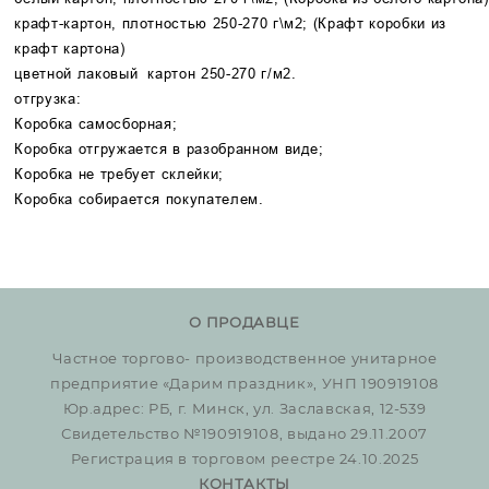
крафт-картон, плотностью 250-270 г\м2; (Крафт коробки из
крафт картона)
цветной лаковый картон 250-270 г/м2.
отгрузка:
Коробка самосборная;
Коробка отгружается в разобранном виде;
Коробка не требует склейки;
Коробка собирается покупателем.
О ПРОДАВЦЕ
Частное торгово- производственное унитарное
предприятие «Дарим праздник», УНП 190919108
Юр.адрес: РБ, г. Минск, ул. Заславская, 12-539
Свидетельство №190919108, выдано 29.11.2007
Регистрация в торговом реестре 24.10.2025
КОНТАКТЫ