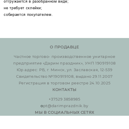
отгружается в разобранном виде;
не требует склейки;
собирается покупателем.
О ПРОДАВЦЕ
Частное торгово- производственное унитарное
предприятие «Дарим праздник», УНП 190919108
Юр.адрес: РБ, г. Минск, ул. Заславская, 12-539
Свидетельство №190919108, выдано 29.11.2007
Регистрация в торговом реестре 24.10.2025
КОНТАКТЫ
+37529 3858985
o
pt@darimprazdnik.by
МЫ В СОЦИАЛЬНЫХ СЕТЯХ