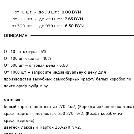
от 10 шт
-
до 99 шт
:
8.08 BYN
от 100 шт
-
до 299 шт
:
7.65 BYN
от 300 шт
-
до 999 шт
:
6.50 BYN
ОПИСАНИЕ
От 10 шт скидка - 5%,
От 100 шт скидка - 10%,
От 300 шт – оптовая цена - 6.50
От 1000 шт – запросите индивидуальную цену для
производства вырубных самосборных крафт/ белых коробок по
почте
optdp.by@tut.by
материал:
белый картон, плотностью 270 г\м2; (Коробка из белого картона)
крафт-картон, плотностью 250-270 г\м2; (Крафт коробки из
крафт картона)
цветной лаковый картон 250-270 г/м2.
отгрузка: