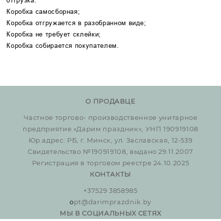
Коробка самосборная;
Коробка отгружается в разобранном виде;
Коробка не требует склейки;
Коробка собирается покупателем.
О ПРОДАВЦЕ
Частное торгово- производственное унитарное
предприятие «Дарим праздник», УНП 190919108
Юр.адрес: РБ, г. Минск, ул. Заславская, 12-539
Свидетельство №190919108, выдано 29.11.2007
Регистрация в торговом реестре 24.10.2025
КОНТАКТЫ
+37529 3858985
o
pt@darimprazdnik.by
МЫ В СОЦИАЛЬНЫХ СЕТЯХ